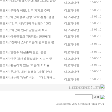
론조사] 4대강·특별사면에 MB 지지도 급락
디오피니언
13-06-10
론조사] 무당층 이탈, 민주 지지도 추락
디오피니언
13-06-10
론조사] 박근혜정부 전망 ‘약속-불통’ 팽팽
디오피니언
13-06-10
조사] “민주, 내부개혁 우선해야” 50%
디오피니언
13-06-10
론조사] ‘박근혜 인사’ 갈림길에 섰다
디오피니언
13-06-10
론조사] 야권단일화 지렛대는 2030세대
디오피니언
13-06-10
론조사] ‘진짜냐 쇼냐’ 박근혜 광폭행보 평
13-06-10
디오피니언
론조사] 안철수 대선출마 찬반 ‘팽팽’
디오피니언
13-06-10
론조사] 민주 경선 흥행실패는 지도부 탓
디오피니언
13-06-10
론조사] 흔들리지 않는 ‘박근혜 지지율
디오피니언
13-06-10
조사] 문재인, 대선 경쟁력 ‘시험’ 본다
디오피니언
13-06-10
사] 새누리 ‘부산’ 비상 … “대선패배 ...
디오피니언
13-06-10
[1]
[2]
[3]
[4]
[5]
[6]
7
..
[37]
Zeroboard
/ skin by
JY
Copyright 1999-2026