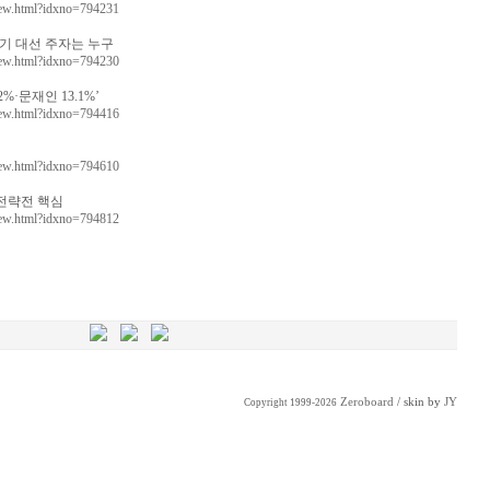
View.html?idxno=794231
기 대선 주자는 누구
View.html?idxno=794230
·문재인 13.1%’
View.html?idxno=794416
View.html?idxno=794610
 전략전 핵심
View.html?idxno=794812
Zeroboard
/ skin by
JY
Copyright 1999-2026